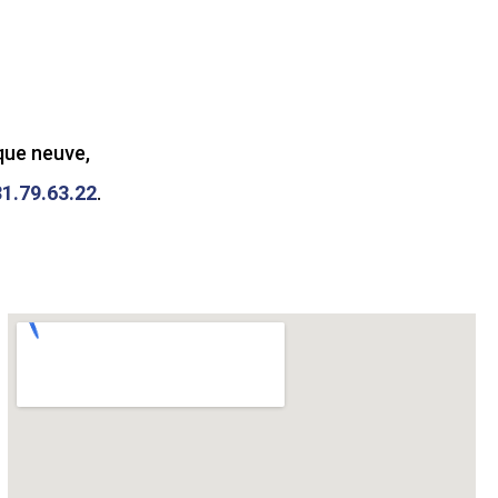
ique neuve,
31.79.63.22
.