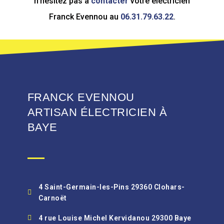
n’hésitez pas à
contacter
votre électricien
Franck Evennou au
06.31.79.63.22
.
FRANCK EVENNOU
ARTISAN ÉLECTRICIEN À
BAYE
4 Saint-Germain-les-Pins 29360 Clohars-
Carnoët
4 rue Louise Michel Kervidanou 29300 Baye